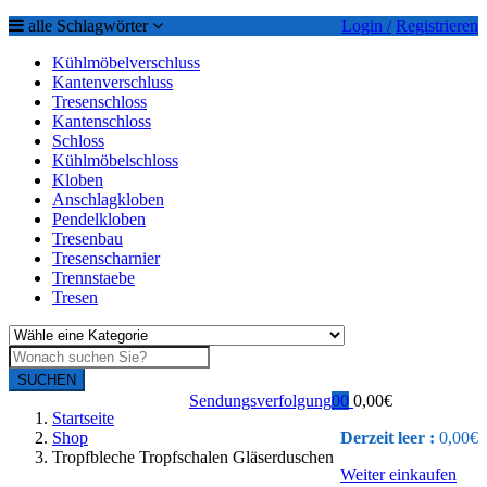
alle Schlagwörter
Login /
Registrieren
Kühlmöbelverschluss
Kantenverschluss
Tresenschloss
Kantenschloss
Schloss
Kühlmöbelschloss
Kloben
Anschlagkloben
Pendelkloben
Tresenbau
Tresenscharnier
Trennstaebe
Tresen
SUCHEN
Sendungsverfolgung
0
0
0,00
€
Startseite
Shop
Derzeit leer :
0,00
€
Tropfbleche Tropfschalen Gläserduschen
Weiter einkaufen