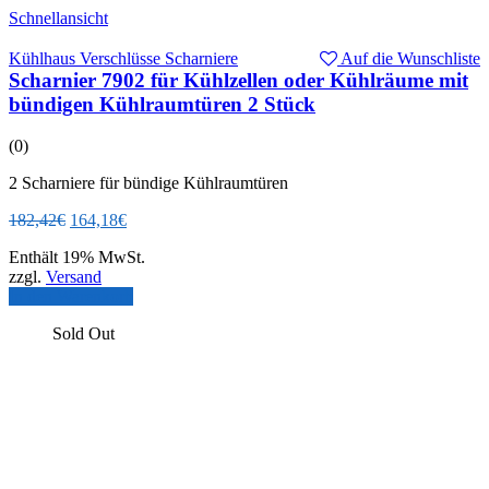
Schnellansicht
Kühlhaus Verschlüsse Scharniere
Auf die Wunschliste
Scharnier 7902 für Kühlzellen oder Kühlräume mit
bündigen Kühlraumtüren 2 Stück
(0)
2 Scharniere für bündige Kühlraumtüren
Ursprünglicher
Aktueller
182,42
€
164,18
€
Preis
Preis
Enthält 19% MwSt.
war:
ist:
zzgl.
Versand
182,42€
164,18€.
In den Warenkorb
Sold Out