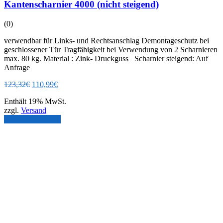
Kantenscharnier 4000 (nicht steigend)
(0)
verwendbar für Links- und Rechtsanschlag Demontageschutz bei
geschlossener Tür Tragfähigkeit bei Verwendung von 2 Scharnieren
max. 80 kg. Material : Zink- Druckguss Scharnier steigend: Auf
Anfrage
Ursprünglicher
Aktueller
123,32
€
110,99
€
Preis
Preis
Enthält 19% MwSt.
war:
ist:
zzgl.
Versand
123,32€
110,99€.
In den Warenkorb