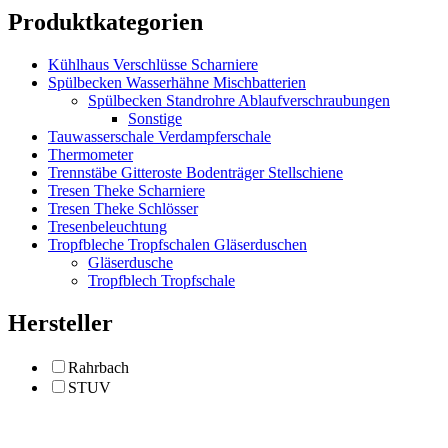
Produktkategorien
Kühlhaus Verschlüsse Scharniere
Spülbecken Wasserhähne Mischbatterien
Spülbecken Standrohre Ablaufverschraubungen
Sonstige
Tauwasserschale Verdampferschale
Thermometer
Trennstäbe Gitteroste Bodenträger Stellschiene
Tresen Theke Scharniere
Tresen Theke Schlösser
Tresenbeleuchtung
Tropfbleche Tropfschalen Gläserduschen
Gläserdusche
Tropfblech Tropfschale
Hersteller
Rahrbach
STUV