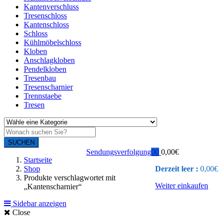
Kantenverschluss
Tresenschloss
Kantenschloss
Schloss
Kühlmöbelschloss
Kloben
Anschlagkloben
Pendelkloben
Tresenbau
Tresenscharnier
Trennstaebe
Tresen
SUCHEN
Sendungsverfolgung
0
0
0,00
€
Startseite
Shop
Derzeit leer :
0,00
€
Produkte verschlagwortet mit
Weiter einkaufen
„Kantenscharnier“
Sidebar anzeigen
Close