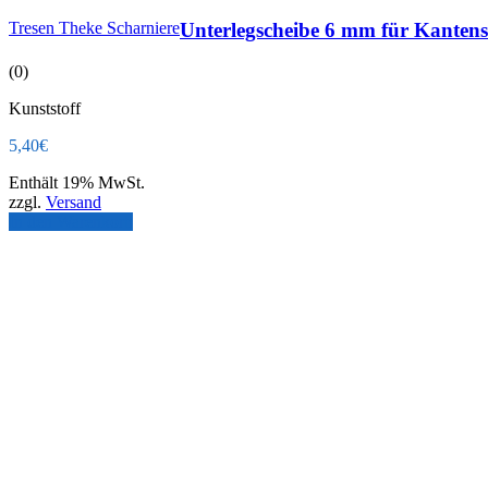
Tresen Theke Scharniere
Unterlegscheibe 6 mm für Kantens
(0)
Kunststoff
5,40
€
Enthält 19% MwSt.
zzgl.
Versand
In den Warenkorb