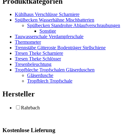
Produktkategorien
Kühlhaus Verschlüsse Scharniere
Spülbecken Wasserhähne Mischbatterien
Spülbecken Standrohre Ablaufverschraubungen
Sonstige
Tauwasserschale Verdampferschale
Thermometer
Trennstäbe Gitteroste Bodenträger Stellschiene
Tresen Theke Scharniere
Tresen Theke Schlösser
Tresenbeleuchtung
Tropfbleche Tropfschalen Gläserduschen
Gläserdusche
Tropfblech Tropfschale
Hersteller
Rahrbach
Kostenlose Lieferung