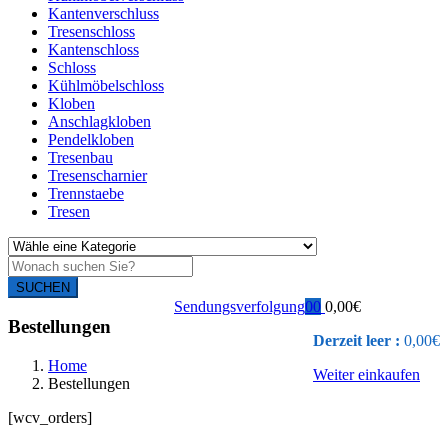
Kantenverschluss
Tresenschloss
Kantenschloss
Schloss
Kühlmöbelschloss
Kloben
Anschlagkloben
Pendelkloben
Tresenbau
Tresenscharnier
Trennstaebe
Tresen
SUCHEN
Sendungsverfolgung
0
0
0,00
€
Bestellungen
Derzeit leer :
0,00
€
Home
Weiter einkaufen
Bestellungen
[wcv_orders]