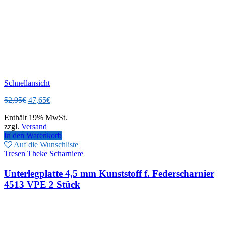
Schnellansicht
Ursprünglicher
Aktueller
52,95
€
47,65
€
Preis
Preis
Enthält 19% MwSt.
war:
ist:
zzgl.
Versand
52,95€
47,65€.
In den Warenkorb
Auf die Wunschliste
Tresen Theke Scharniere
Unterlegplatte 4,5 mm Kunststoff f. Federscharnier
4513 VPE 2 Stück