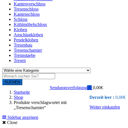
Kantenverschluss
Tresenschloss
Kantenschloss
Schloss
Kühlmöbelschloss
Kloben
Anschlagkloben
Pendelkloben
Tresenbau
Tresenscharnier
Trennstaebe
Tresen
SUCHEN
Sendungsverfolgung
0
0
0,00
€
Startseite
Shop
Derzeit leer :
0,00
€
Produkte verschlagwortet mit
Weiter einkaufen
„Tresenscharnier“
Sidebar anzeigen
Close