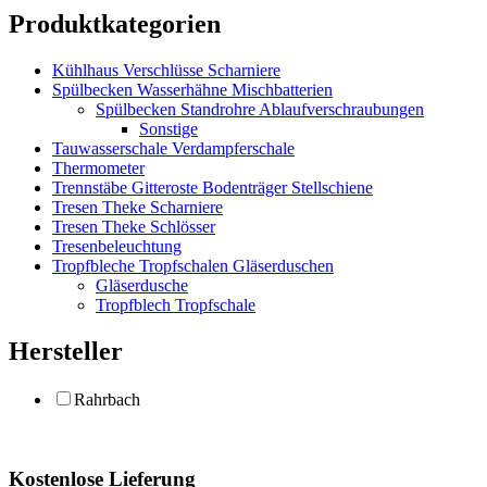
Produktkategorien
Kühlhaus Verschlüsse Scharniere
Spülbecken Wasserhähne Mischbatterien
Spülbecken Standrohre Ablaufverschraubungen
Sonstige
Tauwasserschale Verdampferschale
Thermometer
Trennstäbe Gitteroste Bodenträger Stellschiene
Tresen Theke Scharniere
Tresen Theke Schlösser
Tresenbeleuchtung
Tropfbleche Tropfschalen Gläserduschen
Gläserdusche
Tropfblech Tropfschale
Hersteller
Rahrbach
Kostenlose Lieferung