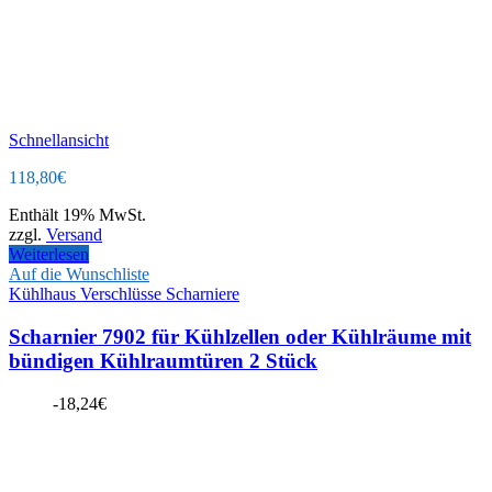
Schnellansicht
118,80
€
Enthält 19% MwSt.
zzgl.
Versand
Weiterlesen
Auf die Wunschliste
Kühlhaus Verschlüsse Scharniere
Scharnier 7902 für Kühlzellen oder Kühlräume mit
bündigen Kühlraumtüren 2 Stück
-
18,24
€