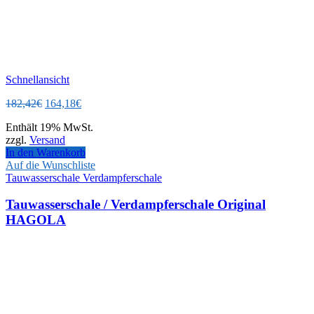
Schnellansicht
Ursprünglicher
Aktueller
182,42
€
164,18
€
Preis
Preis
Enthält 19% MwSt.
war:
ist:
zzgl.
Versand
182,42€
164,18€.
In den Warenkorb
Auf die Wunschliste
Tauwasserschale Verdampferschale
Tauwasserschale / Verdampferschale Original
HAGOLA