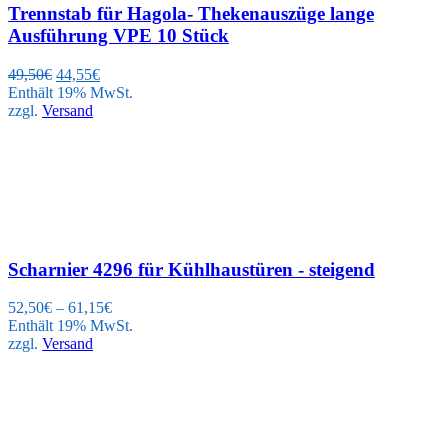
Trennstab für Hagola- Thekenauszüge lange
Ausführung VPE 10 Stück
Ursprünglicher
Aktueller
49,50
€
44,55
€
Preis
Preis
Enthält 19% MwSt.
war:
ist:
zzgl.
Versand
49,50€
44,55€.
Scharnier 4296 für Kühlhaustüren - steigend
52,50
€
–
61,15
€
Enthält 19% MwSt.
zzgl.
Versand