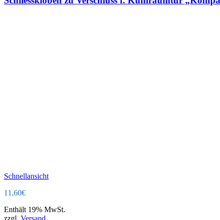
Schliesskloben zu Verschluss f. Kühlraumtür „Komp
Schnellansicht
11,60
€
Enthält 19% MwSt.
zzgl.
Versand