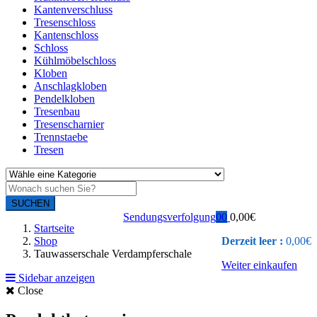
Kantenverschluss
Tresenschloss
Kantenschloss
Schloss
Kühlmöbelschloss
Kloben
Anschlagkloben
Pendelkloben
Tresenbau
Tresenscharnier
Trennstaebe
Tresen
SUCHEN
Sendungsverfolgung
0
0
0,00
€
Startseite
Shop
Derzeit leer :
0,00
€
Tauwasserschale Verdampferschale
Weiter einkaufen
Sidebar anzeigen
Close