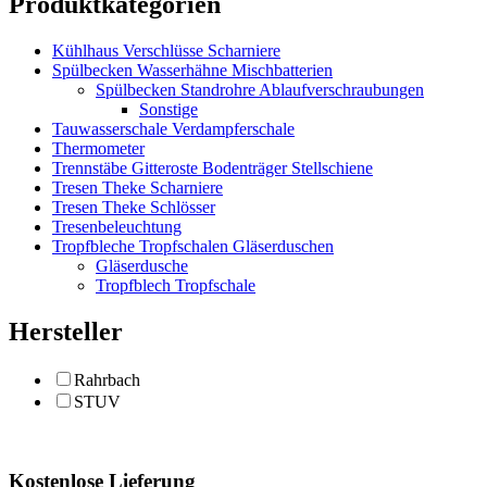
Produktkategorien
Kühlhaus Verschlüsse Scharniere
Spülbecken Wasserhähne Mischbatterien
Spülbecken Standrohre Ablaufverschraubungen
Sonstige
Tauwasserschale Verdampferschale
Thermometer
Trennstäbe Gitteroste Bodenträger Stellschiene
Tresen Theke Scharniere
Tresen Theke Schlösser
Tresenbeleuchtung
Tropfbleche Tropfschalen Gläserduschen
Gläserdusche
Tropfblech Tropfschale
Hersteller
Rahrbach
STUV
Kostenlose Lieferung