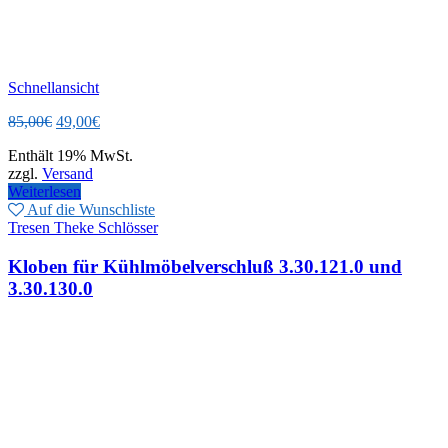
Schnellansicht
Ursprünglicher
Aktueller
85,00
€
49,00
€
Preis
Preis
Enthält 19% MwSt.
war:
ist:
zzgl.
Versand
85,00€
49,00€.
Weiterlesen
Auf die Wunschliste
Tresen Theke Schlösser
Kloben für Kühlmöbelverschluß 3.30.121.0 und
3.30.130.0