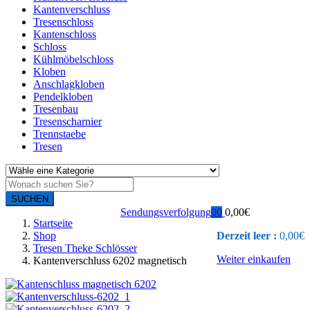
Kantenverschluss
Tresenschloss
Kantenschloss
Schloss
Kühlmöbelschloss
Kloben
Anschlagkloben
Pendelkloben
Tresenbau
Tresenscharnier
Trennstaebe
Tresen
SUCHEN
Sendungsverfolgung
0
0
0,00
€
Startseite
Shop
Derzeit leer :
0,00
€
Tresen Theke Schlösser
Weiter einkaufen
Kantenverschluss 6202 magnetisch