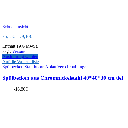
Schnellansicht
75,15
€
–
79,10
€
Enthält 19% MwSt.
zzgl.
Versand
Ausführung wählen
Auf die Wunschliste
Spülbecken Standrohre Ablaufverschraubungen
Spülbecken aus Chromnickelstahl 40*40*30 cm tief
-
16,80
€