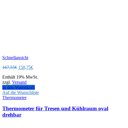
Schnellansicht
Ursprünglicher
Aktueller
167,55
€
150,75
€
Preis
Preis
Enthält 19% MwSt.
war:
ist:
zzgl.
Versand
167,55€
150,75€.
In den Warenkorb
Auf die Wunschliste
Thermometer
Thermometer für Tresen und Kühlraum oval
drehbar