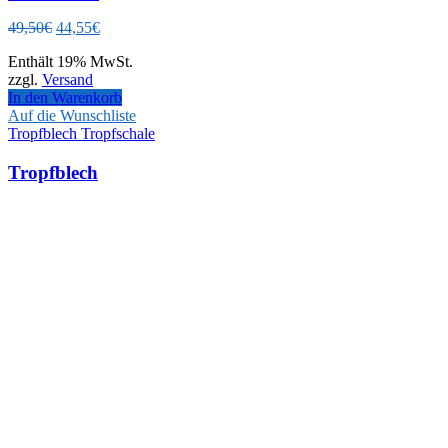
Ursprünglicher
Aktueller
49,50
€
44,55
€
Preis
Preis
Enthält 19% MwSt.
war:
ist:
zzgl.
Versand
49,50€
44,55€.
In den Warenkorb
Auf die Wunschliste
Tropfblech Tropfschale
Tropfblech