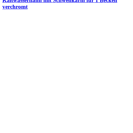
Kaltwasserhahn mit Schwenkarm für 1 Becken
verchromt