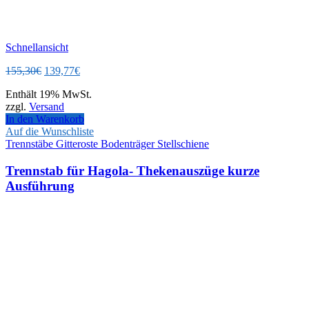
Schnellansicht
Ursprünglicher
Aktueller
155,30
€
139,77
€
Preis
Preis
Enthält 19% MwSt.
war:
ist:
zzgl.
Versand
155,30€
139,77€.
In den Warenkorb
Auf die Wunschliste
Trennstäbe Gitteroste Bodenträger Stellschiene
Trennstab für Hagola- Thekenauszüge kurze
Ausführung