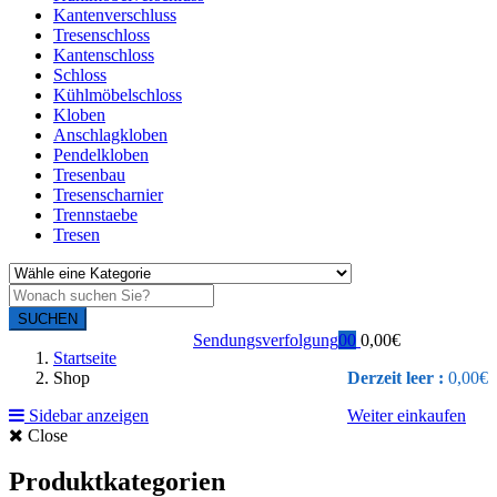
Kantenverschluss
Tresenschloss
Kantenschloss
Schloss
Kühlmöbelschloss
Kloben
Anschlagkloben
Pendelkloben
Tresenbau
Tresenscharnier
Trennstaebe
Tresen
SUCHEN
Sendungsverfolgung
0
0
0,00
€
Startseite
Shop
Derzeit leer :
0,00
€
Sidebar anzeigen
Weiter einkaufen
Close
Produktkategorien