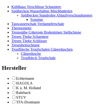
Kühlhaus Verschlüsse Scharniere
Spülbecken Wasserhähne Mischbatterien
Spülbecken Standrohre Ablaufverschraubungen
Sonstige
Tauwasserschale Verdampferschale
Thermometer
Trennstäbe Gitteroste Bodenträger Stellschiene
Tresen Theke Scharniere
Tresen Theke Schlösser
Tresenbeleuchtung
Tropfbleche Tropfschalen Gläserduschen
Gläserdusche
Tropfblech Tropfschale
Hersteller
Echtermann
HAGOLA
K u. M. Holland
Rahrbach
STUV
TFA-Dostmann