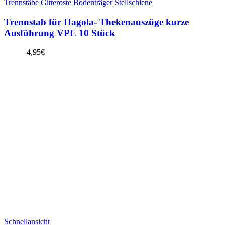
Trennstäbe Gitteroste Bodenträger Stellschiene
Trennstab für Hagola- Thekenauszüge kurze
Ausführung VPE 10 Stück
-
4,95
€
Schnellansicht