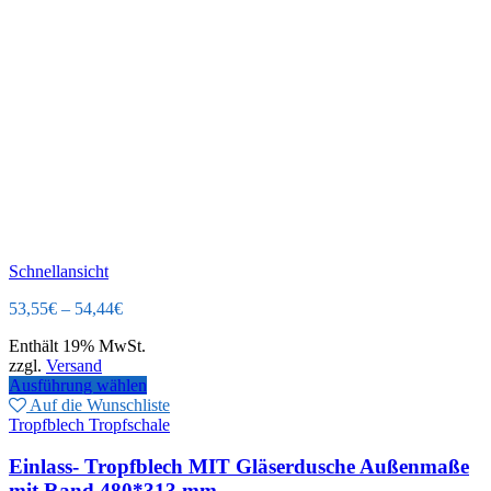
Schnellansicht
53,55
€
–
54,44
€
Enthält 19% MwSt.
zzgl.
Versand
Ausführung wählen
Auf die Wunschliste
Tropfblech Tropfschale
Einlass- Tropfblech MIT Gläserdusche Außenmaße
mit Rand 480*313 mm