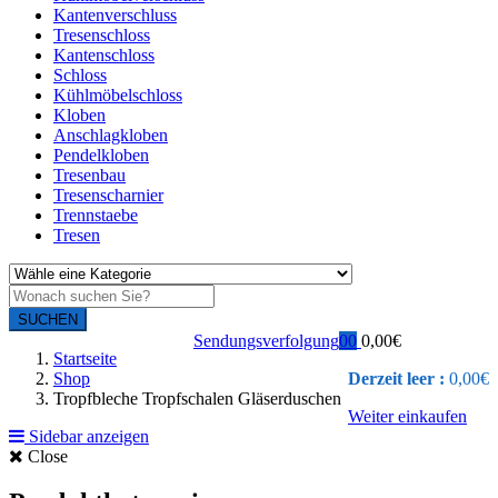
Kantenverschluss
Tresenschloss
Kantenschloss
Schloss
Kühlmöbelschloss
Kloben
Anschlagkloben
Pendelkloben
Tresenbau
Tresenscharnier
Trennstaebe
Tresen
SUCHEN
Sendungsverfolgung
0
0
0,00
€
Startseite
Shop
Derzeit leer :
0,00
€
Tropfbleche Tropfschalen Gläserduschen
Weiter einkaufen
Sidebar anzeigen
Close