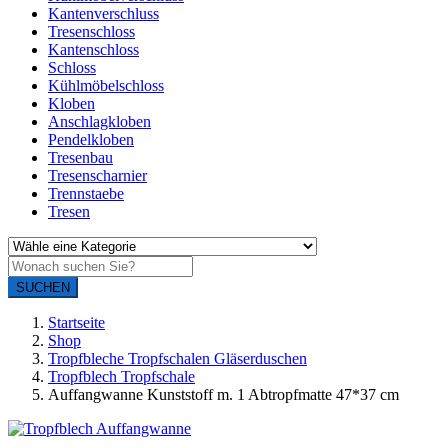
Kantenverschluss
Tresenschloss
Kantenschloss
Schloss
Kühlmöbelschloss
Kloben
Anschlagkloben
Pendelkloben
Tresenbau
Tresenscharnier
Trennstaebe
Tresen
SUCHEN
Startseite
Shop
Tropfbleche Tropfschalen Gläserduschen
Tropfblech Tropfschale
Auffangwanne Kunststoff m. 1 Abtropfmatte 47*37 cm