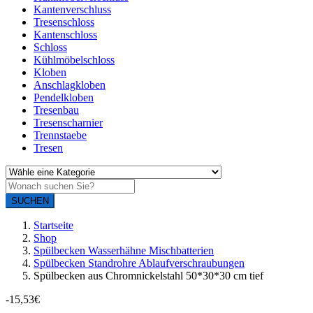
Kantenverschluss
Tresenschloss
Kantenschloss
Schloss
Kühlmöbelschloss
Kloben
Anschlagkloben
Pendelkloben
Tresenbau
Tresenscharnier
Trennstaebe
Tresen
SUCHEN
Startseite
Shop
Spülbecken Wasserhähne Mischbatterien
Spülbecken Standrohre Ablaufverschraubungen
Spülbecken aus Chromnickelstahl 50*30*30 cm tief
-
15,53
€