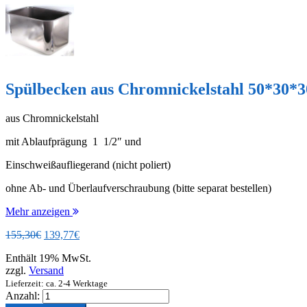
Spülbecken aus Chromnickelstahl 50*30*30
aus Chromnickelstahl
mit Ablaufprägung 1 1/2″ und
Einschweißaufliegerand (nicht poliert)
ohne Ab- und Überlaufverschraubung (bitte separat bestellen)
Mehr anzeigen
Ursprünglicher
Aktueller
155,30
€
139,77
€
Preis
Preis
Enthält 19% MwSt.
war:
ist:
zzgl.
Versand
155,30€
139,77€.
Lieferzeit: ca. 2-4 Werktage
Anzahl: