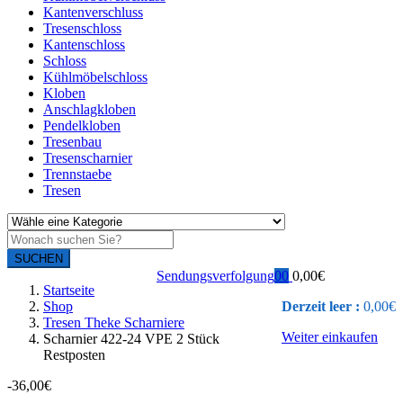
Kantenverschluss
Tresenschloss
Kantenschloss
Schloss
Kühlmöbelschloss
Kloben
Anschlagkloben
Pendelkloben
Tresenbau
Tresenscharnier
Trennstaebe
Tresen
SUCHEN
Sendungsverfolgung
0
0
0,00
€
Startseite
Shop
Derzeit leer :
0,00
€
Tresen Theke Scharniere
Weiter einkaufen
Scharnier 422-24 VPE 2 Stück
Restposten
-
36,00
€