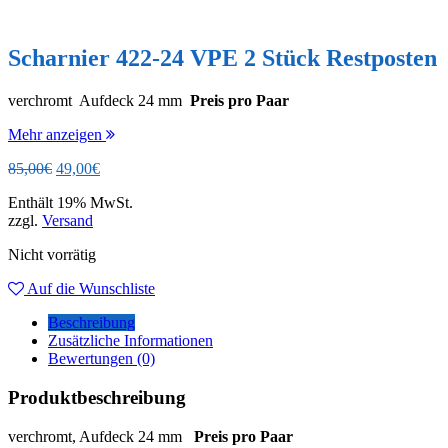
Scharnier 422-24 VPE 2 Stück Restposten
verchromt Aufdeck 24 mm
Preis pro Paar
Mehr anzeigen
Ursprünglicher
Aktueller
85,00
€
49,00
€
Preis
Preis
Enthält 19% MwSt.
war:
ist:
zzgl.
Versand
85,00€
49,00€.
Nicht vorrätig
Auf die Wunschliste
Beschreibung
Zusätzliche Informationen
Bewertungen (0)
Produktbeschreibung
verchromt, Aufdeck 24 mm
Preis pro Paar