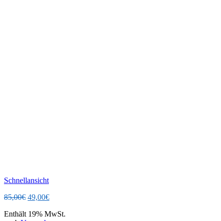
Schnellansicht
Ursprünglicher
Aktueller
85,00
€
49,00
€
Preis
Preis
Enthält 19% MwSt.
war:
ist: