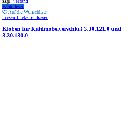
zzgl.
Versand
85,00€
49,00€.
Weiterlesen
Auf die Wunschliste
Tresen Theke Schlösser
Kloben für Kühlmöbelverschluß 3.30.121.0 und
3.30.130.0