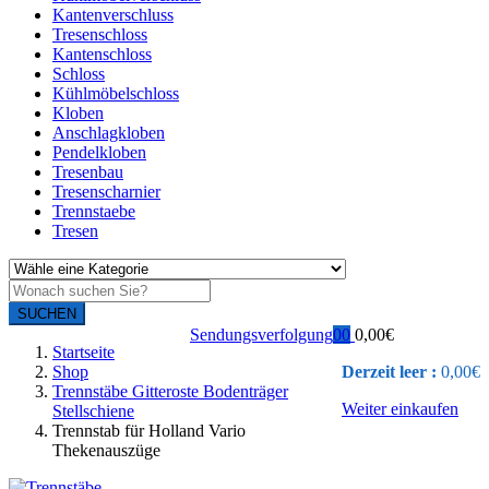
Kantenverschluss
Tresenschloss
Kantenschloss
Schloss
Kühlmöbelschloss
Kloben
Anschlagkloben
Pendelkloben
Tresenbau
Tresenscharnier
Trennstaebe
Tresen
SUCHEN
Sendungsverfolgung
0
0
0,00
€
Startseite
Shop
Derzeit leer :
0,00
€
Trennstäbe Gitteroste Bodenträger
Weiter einkaufen
Stellschiene
Trennstab für Holland Vario
Thekenauszüge