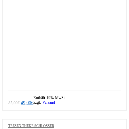
Enthält 19% MwSt.
Ursprünglicher
Aktueller
49,00
€
zzgl.
Versand
85,00
€
Preis
Preis
war:
ist:
85,00€
49,00€.
TRESEN THEKE SCHLÖSSER