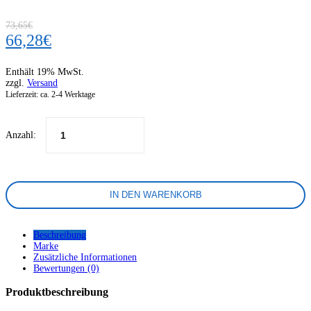
73,65
€
Ursprünglicher
Aktueller
66,28
€
Preis
Preis
Enthält 19% MwSt.
war:
ist:
zzgl.
Versand
73,65€
66,28€.
Lieferzeit: ca. 2-4 Werktage
Anzahl:
IN DEN WARENKORB
Beschreibung
Marke
Zusätzliche Informationen
Bewertungen (0)
Produktbeschreibung