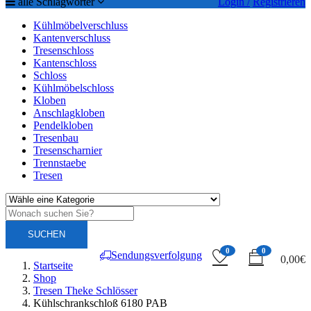
alle Schlagwörter
Login /
Registrieren
Kühlmöbelverschluss
Kantenverschluss
Tresenschloss
Kantenschloss
Schloss
Kühlmöbelschloss
Kloben
Anschlagkloben
Pendelkloben
Tresenbau
Tresenscharnier
Trennstaebe
Tresen
SUCHEN
0
0
Sendungsverfolgung
0,00
€
Startseite
Shop
Tresen Theke Schlösser
Kühlschrankschloß 6180 PAB