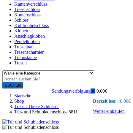
Kantenverschluss
Tresenschloss
Kantenschloss
Schloss
Kühlmöbelschloss
Kloben
Anschlagkloben
Pendelkloben
Tresenbau
Tresenscharnier
Trennstaebe
Tresen
SUCHEN
Sendungsverfolgung
0
0
0,00
€
Startseite
Shop
Derzeit leer :
0,00
€
Tresen Theke Schlösser
Weiter einkaufen
Tür- und Schubladenschloss 5811