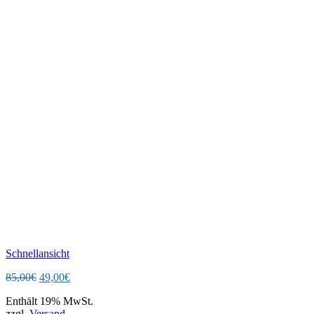
Schnellansicht
Ursprünglicher
Aktueller
85,00
€
49,00
€
Preis
Preis
Enthält 19% MwSt.
war:
ist:
zzgl.
Versand