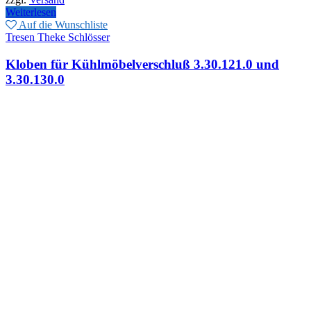
85,00€
49,00€.
Weiterlesen
Auf die Wunschliste
Tresen Theke Schlösser
Kloben für Kühlmöbelverschluß 3.30.121.0 und
3.30.130.0