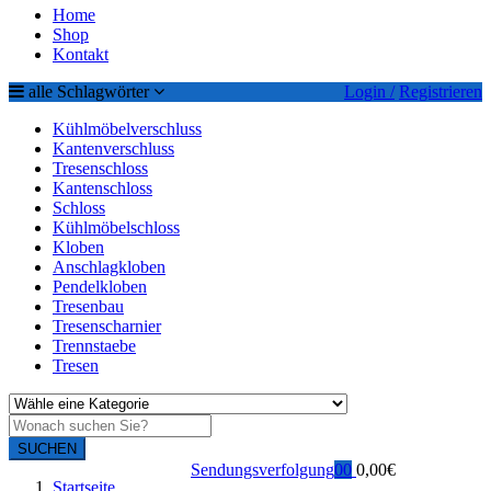
Home
Shop
Kontakt
alle Schlagwörter
Login /
Registrieren
Kühlmöbelverschluss
Kantenverschluss
Tresenschloss
Kantenschloss
Schloss
Kühlmöbelschloss
Kloben
Anschlagkloben
Pendelkloben
Tresenbau
Tresenscharnier
Trennstaebe
Tresen
SUCHEN
Sendungsverfolgung
0
0
0,00
€
Startseite