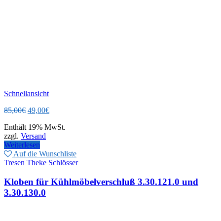
Schnellansicht
Ursprünglicher
Aktueller
85,00
€
49,00
€
Preis
Preis
Enthält 19% MwSt.
war:
ist:
zzgl.
Versand
85,00€
49,00€.
Weiterlesen
Auf die Wunschliste
Tresen Theke Schlösser
Kloben für Kühlmöbelverschluß 3.30.121.0 und
3.30.130.0