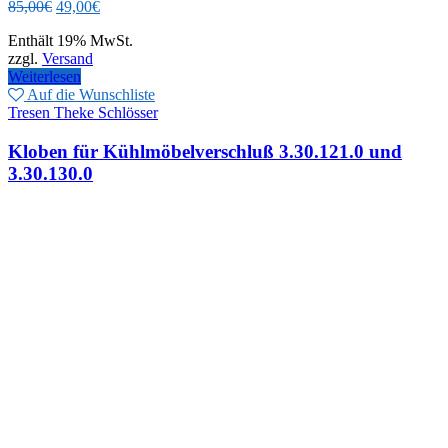
Ursprünglicher
Aktueller
85,00
€
49,00
€
Preis
Preis
Enthält 19% MwSt.
war:
ist:
zzgl.
Versand
85,00€
49,00€.
Weiterlesen
Auf die Wunschliste
Tresen Theke Schlösser
Kloben für Kühlmöbelverschluß 3.30.121.0 und
3.30.130.0