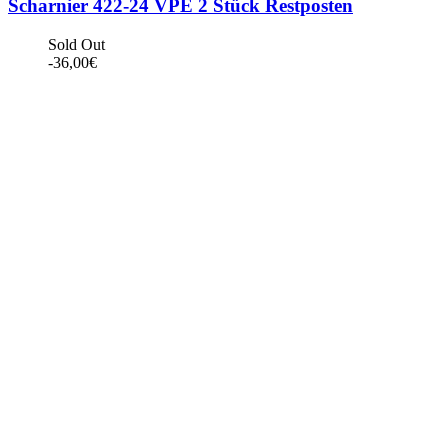
Scharnier 422-24 VPE 2 Stück Restposten
Sold Out
-
36,00
€