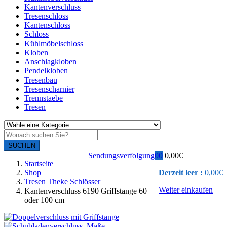
Kantenverschluss
Tresenschloss
Kantenschloss
Schloss
Kühlmöbelschloss
Kloben
Anschlagkloben
Pendelkloben
Tresenbau
Tresenscharnier
Trennstaebe
Tresen
SUCHEN
Sendungsverfolgung
0
0
0,00
€
Startseite
Shop
Derzeit leer :
0,00
€
Tresen Theke Schlösser
Weiter einkaufen
Kantenverschluss 6190 Griffstange 60
oder 100 cm