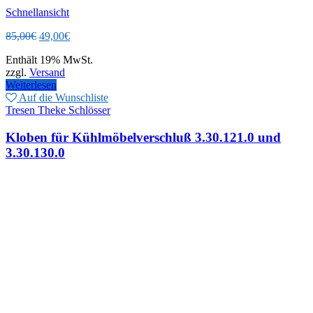
Schnellansicht
Ursprünglicher
Aktueller
85,00
€
49,00
€
Preis
Preis
Enthält 19% MwSt.
war:
ist:
zzgl.
Versand
85,00€
49,00€.
Weiterlesen
Auf die Wunschliste
Tresen Theke Schlösser
Kloben für Kühlmöbelverschluß 3.30.121.0 und
3.30.130.0