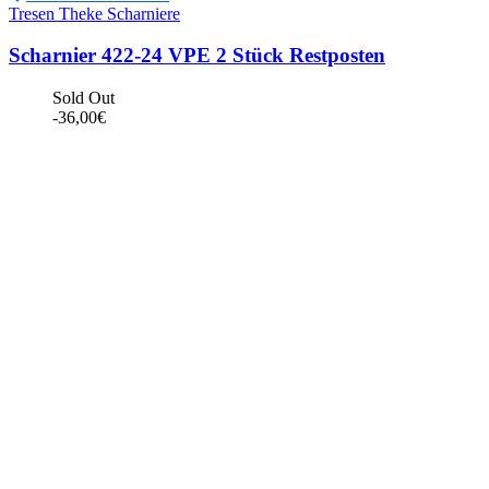
Tresen Theke Scharniere
Scharnier 422-24 VPE 2 Stück Restposten
Sold Out
-
36,00
€