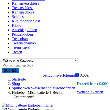
Kantenverschluss
Tresenschloss
Kantenschloss
Schloss
Kühlmöbelschloss
Kloben
Anschlagkloben
Pendelkloben
Tresenbau
Tresenscharnier
Trennstaebe
Tresen
SUCHEN
Sendungsverfolgung
0
0
0,00
€
Startseite
Shop
Derzeit leer :
0,00
€
Spülbecken Wasserhähne Mischbatterien
Weiter einkaufen
Einhebel- Mischbatterie 1 Becken
„Echtermann“