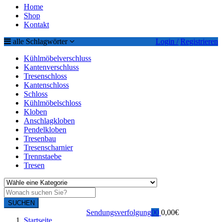
Home
Shop
Kontakt
alle Schlagwörter
Login /
Registrieren
Kühlmöbelverschluss
Kantenverschluss
Tresenschloss
Kantenschloss
Schloss
Kühlmöbelschloss
Kloben
Anschlagkloben
Pendelkloben
Tresenbau
Tresenscharnier
Trennstaebe
Tresen
SUCHEN
Sendungsverfolgung
0
0
0,00
€
Startseite