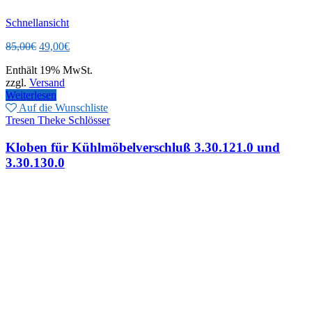
Schnellansicht
Ursprünglicher
Aktueller
85,00
€
49,00
€
Preis
Preis
Enthält 19% MwSt.
war:
ist:
zzgl.
Versand
85,00€
49,00€.
Weiterlesen
Auf die Wunschliste
Tresen Theke Schlösser
Kloben für Kühlmöbelverschluß 3.30.121.0 und
3.30.130.0