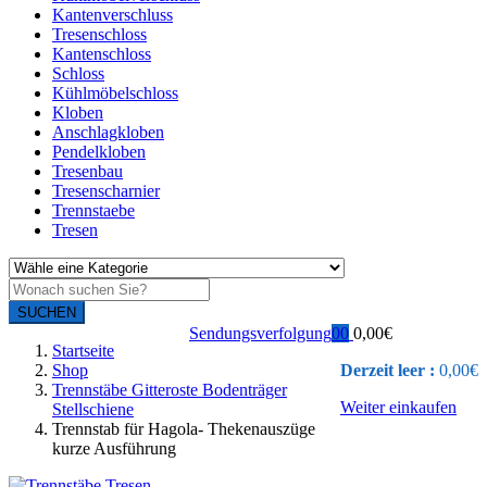
Kantenverschluss
Tresenschloss
Kantenschloss
Schloss
Kühlmöbelschloss
Kloben
Anschlagkloben
Pendelkloben
Tresenbau
Tresenscharnier
Trennstaebe
Tresen
SUCHEN
Sendungsverfolgung
0
0
0,00
€
Startseite
Shop
Derzeit leer :
0,00
€
Trennstäbe Gitteroste Bodenträger
Weiter einkaufen
Stellschiene
Trennstab für Hagola- Thekenauszüge
kurze Ausführung