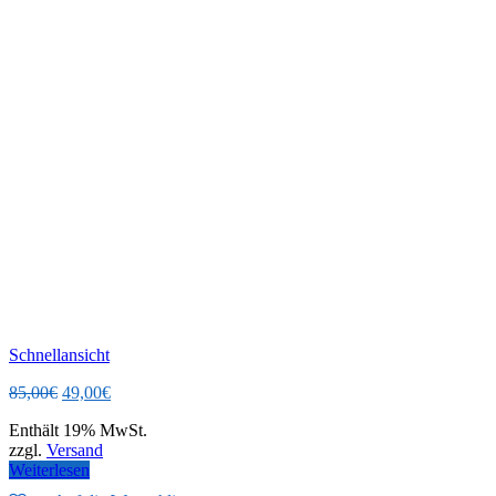
Schnellansicht
Ursprünglicher
Aktueller
85,00
€
49,00
€
Preis
Preis
Enthält 19% MwSt.
war:
ist:
zzgl.
Versand
85,00€
49,00€.
Weiterlesen