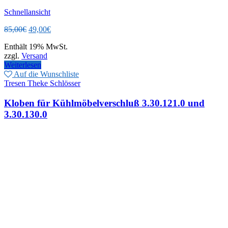
Schnellansicht
Ursprünglicher
Aktueller
85,00
€
49,00
€
Preis
Preis
Enthält 19% MwSt.
war:
ist:
zzgl.
Versand
85,00€
49,00€.
Weiterlesen
Auf die Wunschliste
Tresen Theke Schlösser
Kloben für Kühlmöbelverschluß 3.30.121.0 und
3.30.130.0