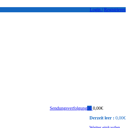
Login /
Registrieren
Sendungsverfolgung
0
0
0,00
€
Derzeit leer :
0,00
€
Weiter einkaufen