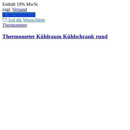
Enthält 19% MwSt.
war:
ist:
zzgl.
Versand
35,00€
29,75€.
In den Warenkorb
Auf die Wunschliste
Thermometer
Thermometer Kühlraum Kühlschrank rund