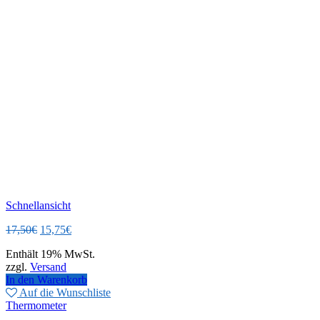
Schnellansicht
Ursprünglicher
Aktueller
17,50
€
15,75
€
Preis
Preis
Enthält 19% MwSt.
war:
ist:
zzgl.
Versand
17,50€
15,75€.
In den Warenkorb
Auf die Wunschliste
Thermometer