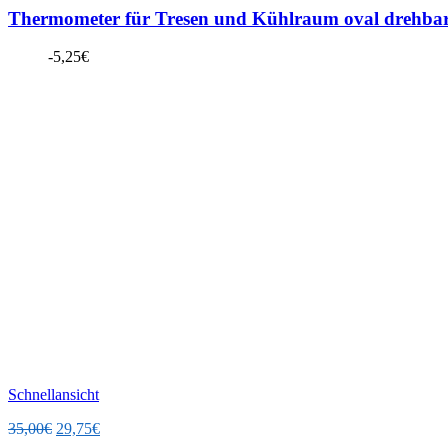
Thermometer für Tresen und Kühlraum oval drehba
-
5,25
€
Schnellansicht
Ursprünglicher
Aktueller
35,00
€
29,75
€
Preis
Preis