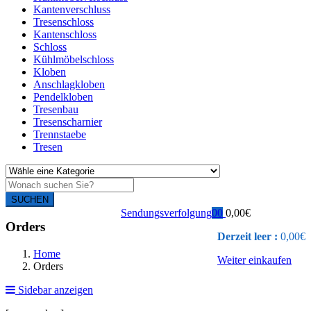
Kantenverschluss
Tresenschloss
Kantenschloss
Schloss
Kühlmöbelschloss
Kloben
Anschlagkloben
Pendelkloben
Tresenbau
Tresenscharnier
Trennstaebe
Tresen
SUCHEN
Sendungsverfolgung
0
0
0,00
€
Orders
Derzeit leer :
0,00
€
Home
Weiter einkaufen
Orders
Sidebar anzeigen