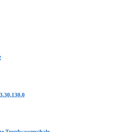
2
3.30.130.0
e Tropfwasserschale