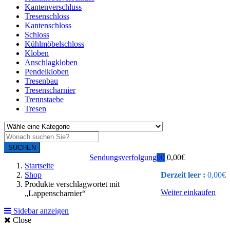
Kantenverschluss
Tresenschloss
Kantenschloss
Schloss
Kühlmöbelschloss
Kloben
Anschlagkloben
Pendelkloben
Tresenbau
Tresenscharnier
Trennstaebe
Tresen
SUCHEN
Sendungsverfolgung
0
0
0,00
€
Startseite
Shop
Derzeit leer :
0,00
€
Produkte verschlagwortet mit
Weiter einkaufen
„Lappenscharnier“
Sidebar anzeigen
Close