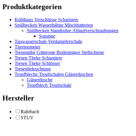
Produktkategorien
Kühlhaus Verschlüsse Scharniere
Spülbecken Wasserhähne Mischbatterien
Spülbecken Standrohre Ablaufverschraubungen
Sonstige
Tauwasserschale Verdampferschale
Thermometer
Trennstäbe Gitteroste Bodenträger Stellschiene
Tresen Theke Scharniere
Tresen Theke Schlösser
Tresenbeleuchtung
Tropfbleche Tropfschalen Gläserduschen
Gläserdusche
Tropfblech Tropfschale
Hersteller
Rahrbach
STUV