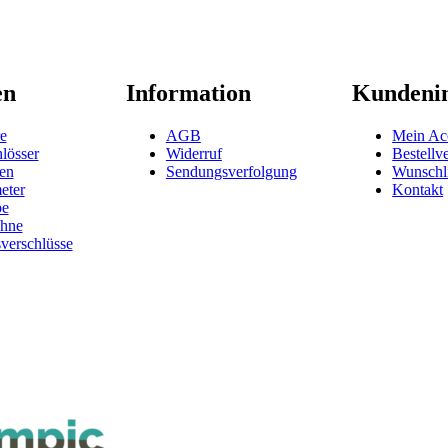
en
Information
Kundeni
e
AGB
Mein Ac
lösser
Widerruf
Bestellv
en
Sendungsverfolgung
Wunschli
eter
Kontakt
be
hne
verschlüsse