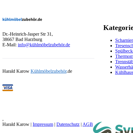
Kategori
Dr.-Heinrich-Jasper Str 31,
38667 Bad Harzburg
Scharnier
E-Mail:
info@kühlmöbelzubehör.de
Tresensch
Spülbeck
Thermom
Trennstä
Wasserhä
Harald Karow
Kühlmöbelzubehör
.de
Kühlhaus
,
Harald Karow |
Impressum
|
Datenschutz
|
AGB