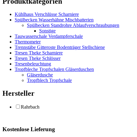
Produktkategorien
Kühlhaus Verschlüsse Scharniere
Spülbecken Wasserhähne Mischbatterien
Spülbecken Standrohre Ablaufverschraubungen
Sonstige
Tauwasserschale Verdampferschale
Thermometer
Trennstäbe Gitteroste Bodenträger Stellschiene
Tresen Theke Scharniere
Tresen Theke Schlösser
Tresenbeleuchtung
Tropfbleche Tropfschalen Gläserduschen
Gläserdusche
Tropfblech Tropfschale
Hersteller
Rahrbach
Kostenlose Lieferung