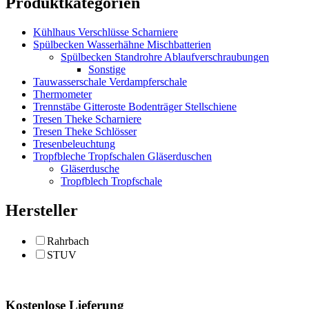
Produktkategorien
Kühlhaus Verschlüsse Scharniere
Spülbecken Wasserhähne Mischbatterien
Spülbecken Standrohre Ablaufverschraubungen
Sonstige
Tauwasserschale Verdampferschale
Thermometer
Trennstäbe Gitteroste Bodenträger Stellschiene
Tresen Theke Scharniere
Tresen Theke Schlösser
Tresenbeleuchtung
Tropfbleche Tropfschalen Gläserduschen
Gläserdusche
Tropfblech Tropfschale
Hersteller
Rahrbach
STUV
Kostenlose Lieferung