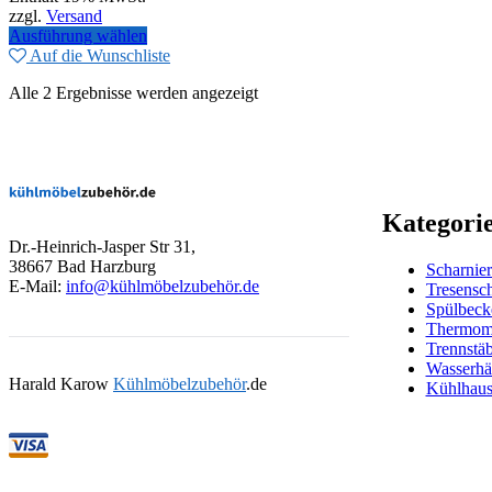
zzgl.
Versand
Ausführung wählen
Auf die Wunschliste
Alle 2 Ergebnisse werden angezeigt
Kategori
Dr.-Heinrich-Jasper Str 31,
38667 Bad Harzburg
Scharnier
E-Mail:
info@kühlmöbelzubehör.de
Tresensch
Spülbeck
Thermom
Trennstä
Wasserhä
Harald Karow
Kühlmöbelzubehör
.de
Kühlhaus