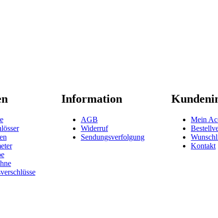
en
Information
Kundeni
e
AGB
Mein Ac
lösser
Widerruf
Bestellv
en
Sendungsverfolgung
Wunschli
eter
Kontakt
be
hne
verschlüsse