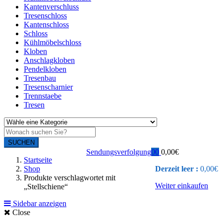
Kantenverschluss
Tresenschloss
Kantenschloss
Schloss
Kühlmöbelschloss
Kloben
Anschlagkloben
Pendelkloben
Tresenbau
Tresenscharnier
Trennstaebe
Tresen
SUCHEN
Sendungsverfolgung
0
0
0,00
€
Startseite
Shop
Derzeit leer :
0,00
€
Produkte verschlagwortet mit
Weiter einkaufen
„Stellschiene“
Sidebar anzeigen
Close