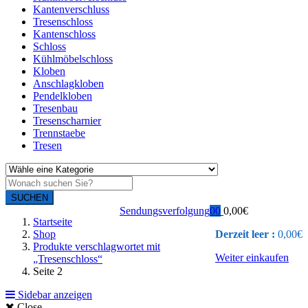
Kantenverschluss
Tresenschloss
Kantenschloss
Schloss
Kühlmöbelschloss
Kloben
Anschlagkloben
Pendelkloben
Tresenbau
Tresenscharnier
Trennstaebe
Tresen
SUCHEN
Sendungsverfolgung
0
0
0,00
€
Startseite
Shop
Derzeit leer :
0,00
€
Produkte verschlagwortet mit
Weiter einkaufen
„Tresenschloss“
Seite 2
Sidebar anzeigen
Close