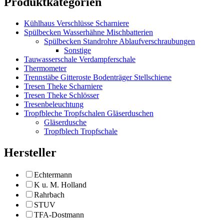
Produktkategorien
Kühlhaus Verschlüsse Scharniere
Spülbecken Wasserhähne Mischbatterien
Spülbecken Standrohre Ablaufverschraubungen
Sonstige
Tauwasserschale Verdampferschale
Thermometer
Trennstäbe Gitteroste Bodenträger Stellschiene
Tresen Theke Scharniere
Tresen Theke Schlösser
Tresenbeleuchtung
Tropfbleche Tropfschalen Gläserduschen
Gläserdusche
Tropfblech Tropfschale
Hersteller
Echtermann
K u. M. Holland
Rahrbach
STUV
TFA-Dostmann