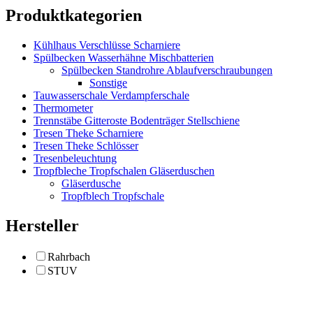
Produktkategorien
Kühlhaus Verschlüsse Scharniere
Spülbecken Wasserhähne Mischbatterien
Spülbecken Standrohre Ablaufverschraubungen
Sonstige
Tauwasserschale Verdampferschale
Thermometer
Trennstäbe Gitteroste Bodenträger Stellschiene
Tresen Theke Scharniere
Tresen Theke Schlösser
Tresenbeleuchtung
Tropfbleche Tropfschalen Gläserduschen
Gläserdusche
Tropfblech Tropfschale
Hersteller
Rahrbach
STUV