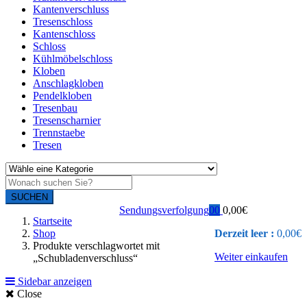
Kantenverschluss
Tresenschloss
Kantenschloss
Schloss
Kühlmöbelschloss
Kloben
Anschlagkloben
Pendelkloben
Tresenbau
Tresenscharnier
Trennstaebe
Tresen
SUCHEN
Sendungsverfolgung
0
0
0,00
€
Startseite
Shop
Derzeit leer :
0,00
€
Produkte verschlagwortet mit
Weiter einkaufen
„Schubladenverschluss“
Sidebar anzeigen
Close