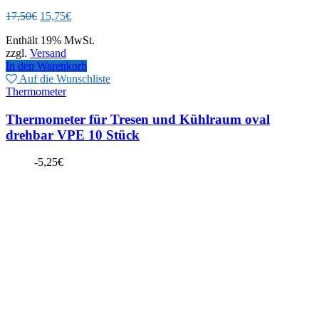
Ursprünglicher
Aktueller
17,50
€
15,75
€
Preis
Preis
Enthält 19% MwSt.
war:
ist:
zzgl.
Versand
17,50€
15,75€.
In den Warenkorb
Auf die Wunschliste
Thermometer
Thermometer für Tresen und Kühlraum oval
drehbar VPE 10 Stück
-
5,25
€