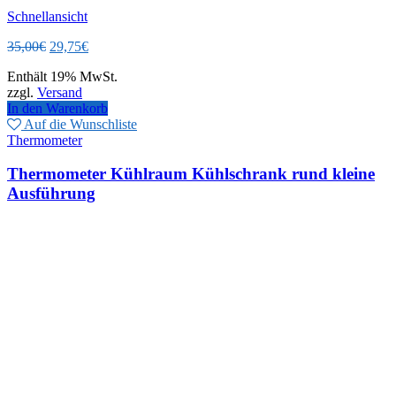
Schnellansicht
Ursprünglicher
Aktueller
35,00
€
29,75
€
Preis
Preis
Enthält 19% MwSt.
war:
ist:
zzgl.
Versand
35,00€
29,75€.
In den Warenkorb
Auf die Wunschliste
Thermometer
Thermometer Kühlraum Kühlschrank rund kleine
Ausführung