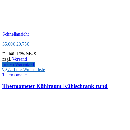
Schnellansicht
Ursprünglicher
Aktueller
35,00
€
29,75
€
Preis
Preis
Enthält 19% MwSt.
war:
ist:
zzgl.
Versand
35,00€
29,75€.
In den Warenkorb
Auf die Wunschliste
Thermometer
Thermometer Kühlraum Kühlschrank rund