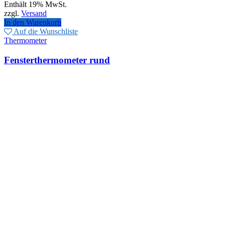
Enthält 19% MwSt.
war:
ist:
zzgl.
Versand
11,25€
10,12€.
In den Warenkorb
Auf die Wunschliste
Thermometer
Fensterthermometer rund