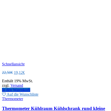
Schnellansicht
Ursprünglicher
Aktueller
22,50
€
19,12
€
Preis
Preis
Enthält 19% MwSt.
war:
ist:
zzgl.
Versand
22,50€
19,12€.
In den Warenkorb
Auf die Wunschliste
Thermometer
Thermometer Kühlraum Kühlschrank rund kleine