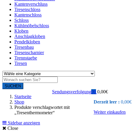
Kantenverschluss
Tresenschloss
Kantenschloss
Schloss
Kühlmöbelschloss
Kloben
Anschlagkloben
Pendelkloben
Tresenbau
Tresenscharnier
Trennstaebe
Tresen
SUCHEN
Sendungsverfolgung
0
0
0,00
€
Startseite
Shop
Derzeit leer :
0,00
€
Produkte verschlagwortet mit
Weiter einkaufen
„Tresenthermometer“
Sidebar anzeigen
Close