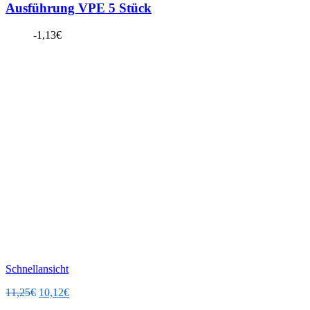
Ausführung VPE 5 Stück
-
1,13
€
Schnellansicht
Ursprünglicher
Aktueller
11,25
€
10,12
€
Preis
Preis