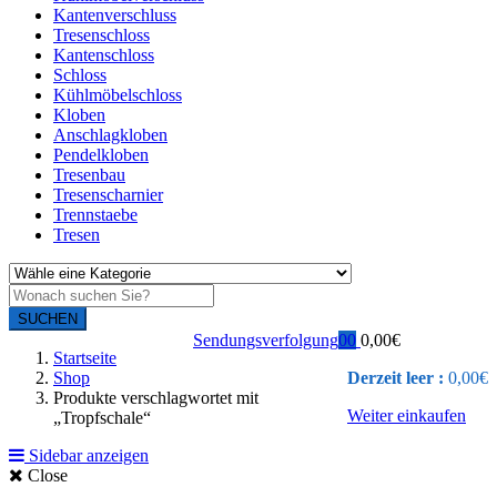
Kantenverschluss
Tresenschloss
Kantenschloss
Schloss
Kühlmöbelschloss
Kloben
Anschlagkloben
Pendelkloben
Tresenbau
Tresenscharnier
Trennstaebe
Tresen
SUCHEN
Sendungsverfolgung
0
0
0,00
€
Startseite
Shop
Derzeit leer :
0,00
€
Produkte verschlagwortet mit
Weiter einkaufen
„Tropfschale“
Sidebar anzeigen
Close